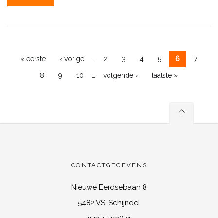
…
« eerste
‹ vorige
2
3
4
5
6
7
Pagina's
…
8
9
10
volgende ›
laatste »
CONTACTGEGEVENS
Nieuwe Eerdsebaan 8
5482 VS, Schijndel