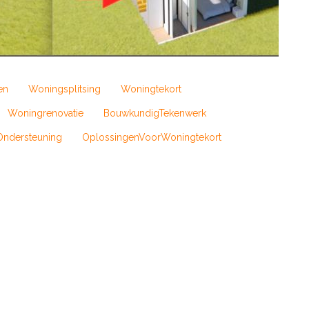
en
Woningsplitsing
Woningtekort
Woningrenovatie
BouwkundigTekenwerk
Ondersteuning
OplossingenVoorWoningtekort