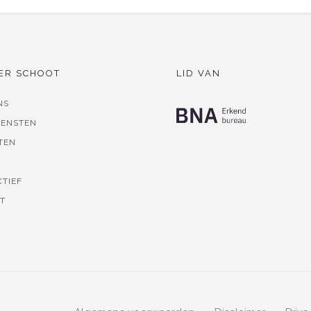
ER SCHOOT
LID VAN
NS
IENSTEN
TEN
S
CTIEF
T