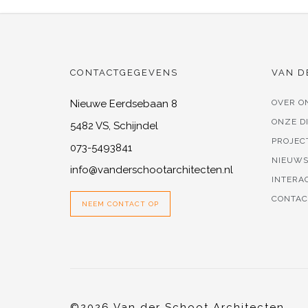
CONTACTGEGEVENS
VAN D
Nieuwe Eerdsebaan 8
OVER O
ONZE D
5482 VS, Schijndel
PROJEC
073-5493841
NIEUW
info@vanderschootarchitecten.nl
INTERA
CONTAC
NEEM CONTACT OP
©2026 Van der Schoot Architecten