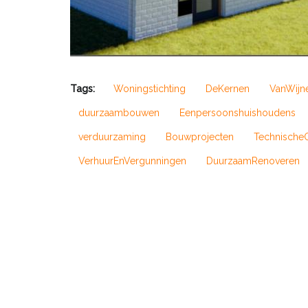
Tags:
Woningstichting
DeKernen
VanWijn
duurzaambouwen
Eenpersoonshuishoudens
verduurzaming
Bouwprojecten
Technische
VerhuurEnVergunningen
DuurzaamRenoveren