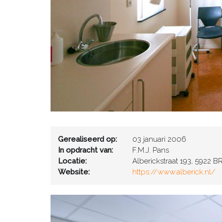
Gerealiseerd op:
03 januari 2006
In opdracht van:
F.M.J. Pans
Locatie:
Alberickstraat 193, 5922 B
Website:
https://www.alberick.nl/