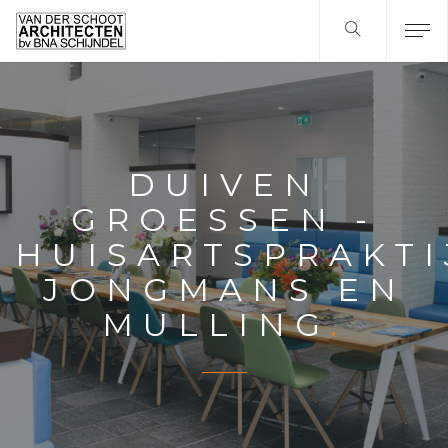
DUIVEN
GROESSEN -
HUISARTSPRAKTI
JONGMANS EN
MULLING