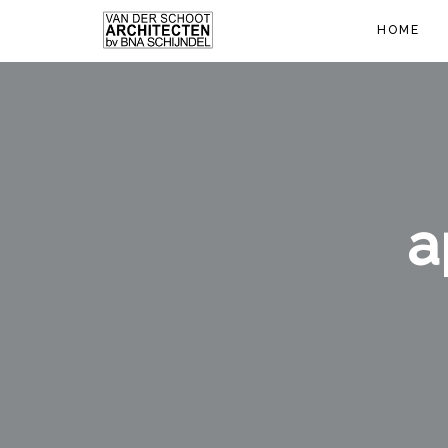
HOME
a