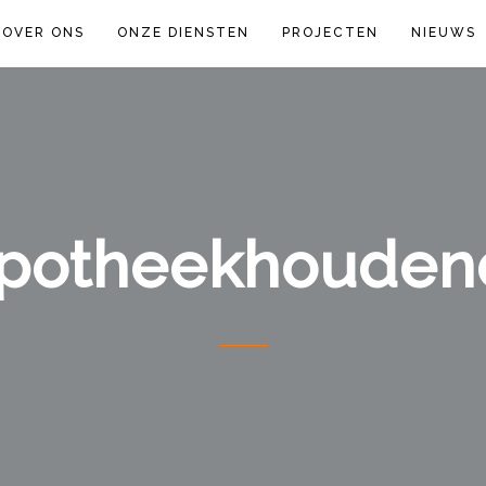
OVER ONS
ONZE DIENSTEN
PROJECTEN
NIEUWS
potheekhouden