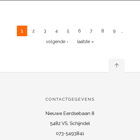
…
1
2
3
4
5
6
7
8
9
Pagina's
volgende ›
laatste »
CONTACTGEGEVENS
Nieuwe Eerdsebaan 8
5482 VS, Schijndel
073-5493841