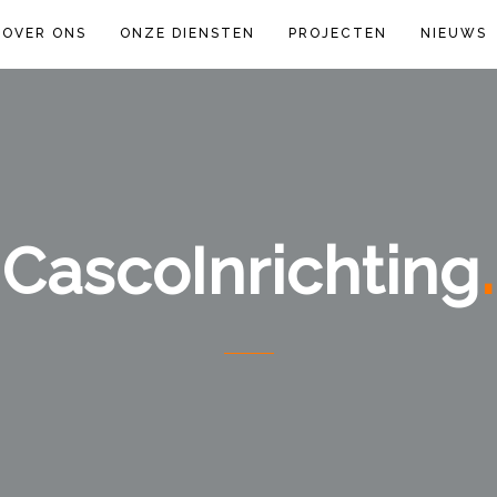
OVER ONS
ONZE DIENSTEN
PROJECTEN
NIEUWS
CascoInrichting