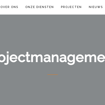
OVER ONS
ONZE DIENSTEN
PROJECTEN
NIEUWS
ojectmanageme