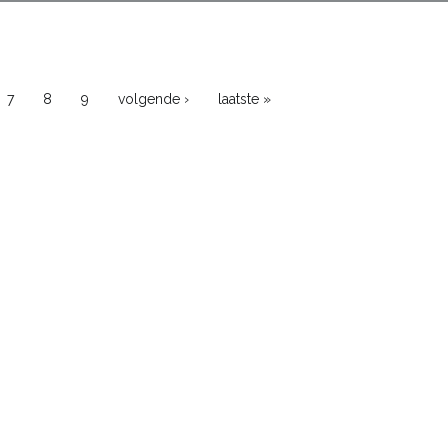
7
8
9
volgende ›
laatste »