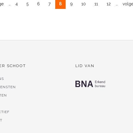
…
…
ge
4
5
6
7
8
9
10
11
12
volg
ER SCHOOT
LID VAN
NS
IENSTEN
TEN
S
CTIEF
T