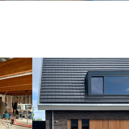
uwbouw
Onlangs is deze prachtige villa afgerond en
e buitenzijde
opgeleverd! Voor meer informatie over het project
evestigd en
zie onderstaande link naar de projectpagina;
den geplaatst.
Eindhoven - Villa
Lees meer