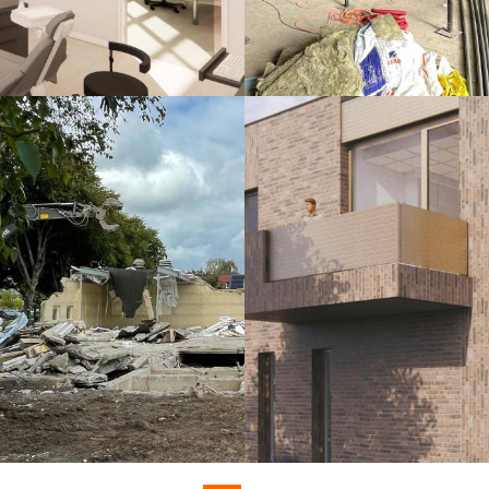
 nieuwe pand voor het medische
Wij hebben groen licht ontvangen
 is gestart. In het medisch
Ruimtelijke Kwaliteit gemeente Nu
isartsen, fysiotherapeuten,
ontwerp van het gezondheidscent
en aantal paramedici samenwerken
Lees meer