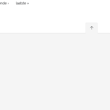
ende ›
laatste »