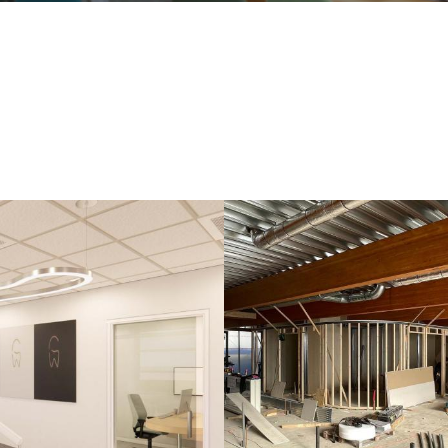
ten de werkzaamheden voor deze
Er wordt hard gewerkt bij de nie
 orthodontiepraktijk. Momenteel
orthodontiepraktijk in Horst! Aan d
 hand aan de casco ruimte gelegd
wordt de zinken gevelbekleding b
n met de bouw beginnen!
kunnen binnenkort de kozijnen wor
Lees meer