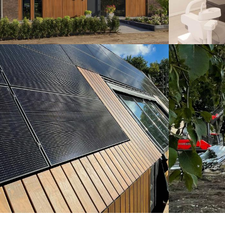
Het laatste nieuws van de nieuwbouw van een
De bouw van het
woonhuis te Veghel. We zien erop toe dat er wordt
centrum in Zwolle
gebouwd zoals we bedacht hadden. In Veghel
centrum zullen hu
wordt er druk gewerkt aan de afbouw fase zoals u
apothekers en e
op onderstaande foto’s kunt zien.
onder 1 dak!
Lees meer
Lees meer