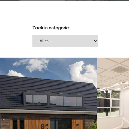
Zoek in categorie:
Wat goed om te zien dat het woonhuis welke we in
Binnenkort star
mei 2022 hebben gerealiseerd is opgenomen in
inrchting van een
het blad The Art of Living. (22e jaargang – 6 –
wordt de laatste
2022).
waarna we metee
U kunt dit artikel lezen via onderstaande link:
Lees meer
Lees meer