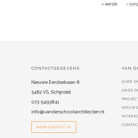
Pagina's
« eerste
‹ vori
CONTACTGEGEVENS
VAN D
Nieuwe Eerdsebaan 8
OVER O
ONZE D
5482 VS, Schijndel
PROJEC
073-5493841
NIEUW
info@vanderschootarchitecten.nl
INTERA
CONTAC
NEEM CONTACT OP