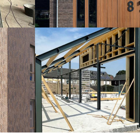
 van Team
De countouren van de nieuwbouw
enen voor het
orthodontiepraktijk komen al mooi in beeld!
rum!
Binnenkort worden de gelamineerde liggers
geplaatst & worden de dakplaten gelegd.
Lees meer