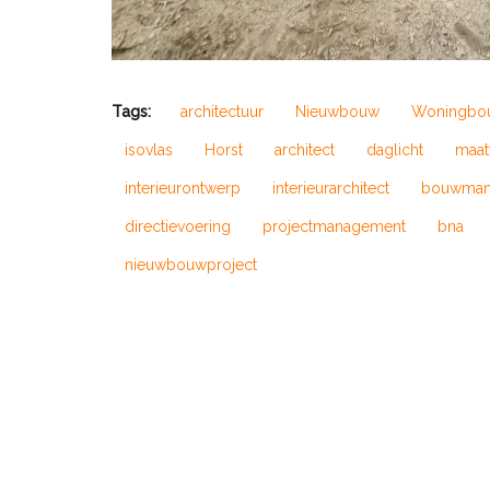
Tags:
architectuur
Nieuwbouw
Woningbo
isovlas
Horst
architect
daglicht
maat
interieurontwerp
interieurarchitect
bouwman
directievoering
projectmanagement
bna
nieuwbouwproject