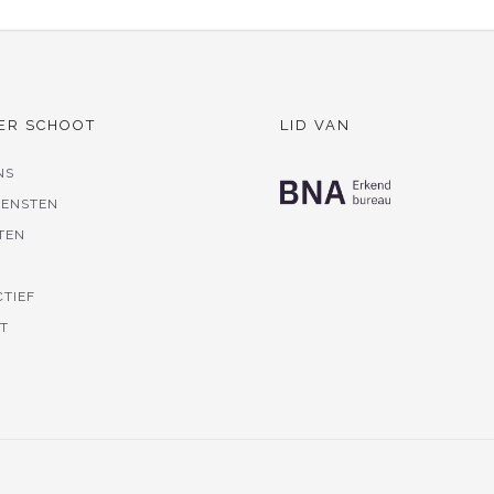
ER SCHOOT
LID VAN
NS
IENSTEN
TEN
S
CTIEF
T