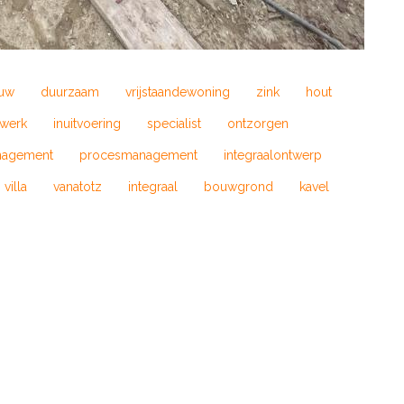
uw
duurzaam
vrijstaandewoning
zink
hout
werk
inuitvoering
specialist
ontzorgen
agement
procesmanagement
integraalontwerp
villa
vanatotz
integraal
bouwgrond
kavel