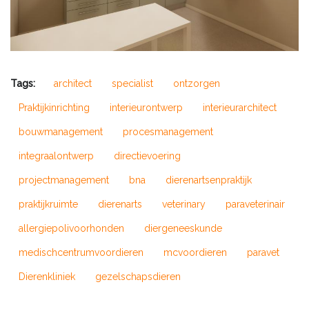
Tags:
architect
specialist
ontzorgen
Praktijkinrichting
interieurontwerp
interieurarchitect
bouwmanagement
procesmanagement
integraalontwerp
directievoering
projectmanagement
bna
dierenartsenpraktijk
praktijkruimte
dierenarts
veterinary
paraveterinair
allergiepolivoorhonden
diergeneeskunde
medischcentrumvoordieren
mcvoordieren
paravet
Dierenkliniek
gezelschapsdieren