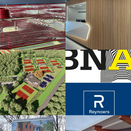
fase, de vergunningsfase en de
Othodontistenpraktijk Horst
aanbestedingsfase zijn we nu druk
opgeleverd. Een zeer duurzame
bezig in de uitvoeringsfase van de
praktijk met hoogwaardige
inrichting van een
materialen en installaties.
orthodontiepraktijk in Lent.
Lees meer
Lees meer
Even wat anders op de tekentafel!
Ook dit jaar doen we mee met de
BNA gebouw van het jaar & de
Reynears projectprijs! Dit jaar
Lees meer
hebben we een prachtige
schuurwoning gerealiseerd welke
we voor deze competitie hebben
ingezonden. Zie onderstaande
links naar de desbetreffende
artikelen:
Lees meer
Er wordt hard gewerkt aan het
De oplevering van de nieuwe