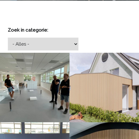
Zoek in categorie:
Vorige maand hebben we de
Wij zijn niet alleen goed in het
oplevering gehad van de
ontwerpen van ruimten voor de
orthodontiepraktijk in Lent. Het
gezondheid van de mens. Wij
betreft de praktijkinrichting van
weten ook hoe je het beste een
een orthodontiepraktijk.
ruimte kunt inrichten voor de
gezondheid van een dier.
Wij vinden dat het erg mooi is
geworden!
Lees meer
Lees meer
Na de ontwerpfase, de technische
Onlangs hebben we